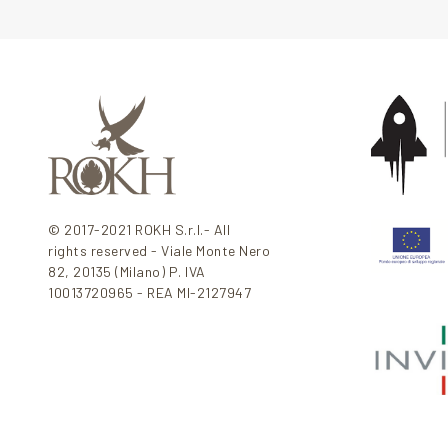
© 2017-2021 ROKH S.r.l.- All
rights reserved - Viale Monte Nero
82, 20135 (Milano) P. IVA
10013720965 - REA MI-2127947