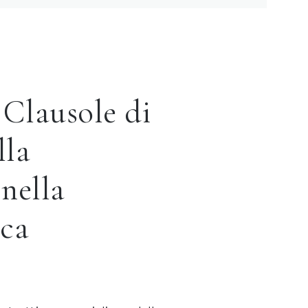
Clausole di
lla
 nella
ica