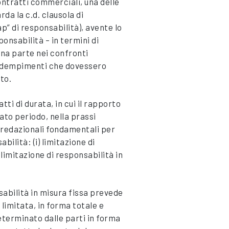
ontratti commerciali, una delle
rda la c.d. clausola di
ap” di responsabilità), avente lo
ponsabilità – in termini di
una parte nei confronti
 inadempimenti che dovessero
to.
ti di durata, in cui il rapporto
to periodo, nella prassi
i redazionali fondamentali per
bilità: (i) limitazione di
) limitazione di responsabilità in
sabilità in misura fissa prevede
 limitata, in forma totale e
eterminato dalle parti in forma