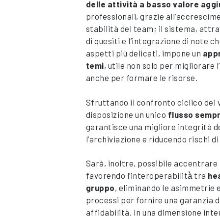
delle attività a basso valore agg
professionali, grazie all’accrescime
stabilità del team; il sistema, att
di quesiti e l’integrazione di note c
aspetti più delicati, impone un
appr
temi
, utile non solo per migliorare l
anche per formare le risorse.
Sfruttando il confronto ciclico dei v
disposizione un unico
flusso semp
garantisce una migliore integrità d
l’archiviazione e riducendo rischi di
Sarà, inoltre, possibile accentrare 
favorendo l’interoperabilità̀ tra
he
gruppo
, eliminando le asimmetrie e
processi per fornire una garanzia di
affidabilità. In una dimensione inte