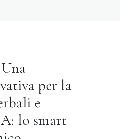
 Una
vativa per la
erbali e
DA: lo smart
mico