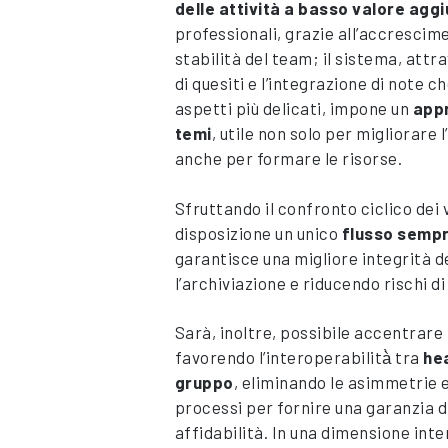
delle attività a basso valore agg
professionali, grazie all’accrescime
stabilità del team; il sistema, att
di quesiti e l’integrazione di note c
aspetti più delicati, impone un
appr
temi
, utile non solo per migliorare l
anche per formare le risorse.
Sfruttando il confronto ciclico dei v
disposizione un unico
flusso semp
garantisce una migliore integrità d
l’archiviazione e riducendo rischi di
Sarà, inoltre, possibile accentrare 
favorendo l’interoperabilità̀ tra
he
gruppo
, eliminando le asimmetrie e
processi per fornire una garanzia di
affidabilità. In una dimensione inte