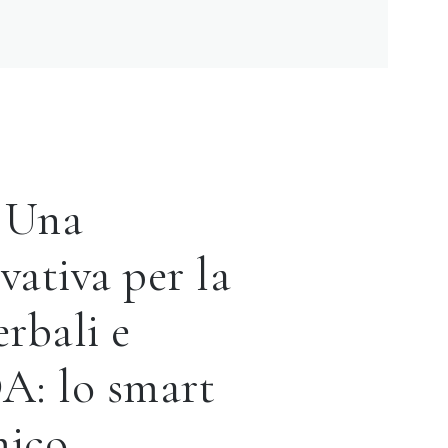
 Una
vativa per la
erbali e
DA: lo smart
mico