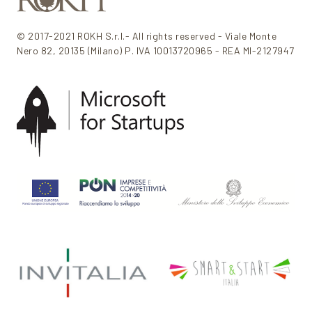
© 2017-2021 ROKH S.r.l.- All rights reserved - Viale Monte
Nero 82, 20135 (Milano) P. IVA 10013720965 - REA MI-2127947