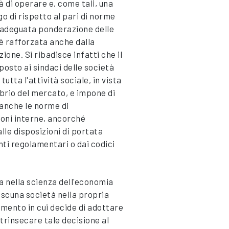
à di operare e, come tali, una
 di rispetto al pari di norme
a adeguata ponderazione delle
y è rafforzata anche dalla
ione. Si ribadisce infatti che il
mposto ai sindaci delle società
tutta l'attività sociale, in vista
librio del mercato, e impone di
 anche le norme di
ioni interne, ancorché
le disposizioni di portata
nti regolamentari o dai codici
 nella scienza dell'economia
iascuna società nella propria
omento in cui decide di adottare
trinsecare tale decisione al