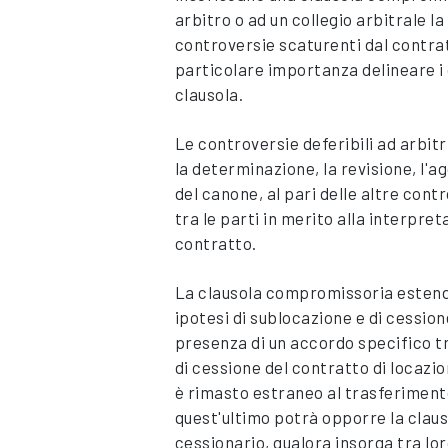
arbitro o ad un collegio arbitrale la
controversie scaturenti dal contra
particolare importanza delineare i c
clausola.
Le controversie deferibili ad arbitr
la determinazione, la revisione, l
del canone, al pari delle altre con
tra le parti in merito alla interpre
contratto.
La clausola compromissoria estende
ipotesi di sublocazione e di cessio
presenza di un accordo specifico tra
di cessione del contratto di locazion
è rimasto estraneo al trasferiment
quest'ultimo potrà opporre la clau
cessionario, qualora insorga tra lo