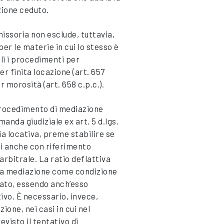
zione ceduto.
issoria non esclude, tuttavia,
er le materie in cui lo stesso è
i i procedimenti per
er finita locazione (art. 657
r morosità (art. 658 c.p.c.).
procedimento di mediazione
manda giudiziale ex art. 5 d.lgs.
ia locativa, preme stabilire se
i anche con riferimento
arbitrale. La ratio deflattiva
 la mediazione come condizione
trato, essendo anch’esso
ivo. È necessario, invece,
one, nei casi in cui nel
isto il tentativo di