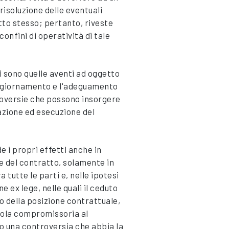
 risoluzione delle eventuali
tto stesso; pertanto, riveste
onfini di operatività di tale
i sono quelle aventi ad oggetto
'aggiornamento e l'adeguamento
troversie che possono insorgere
tazione ed esecuzione del
 i propri effetti anche in
ne del contratto, solamente in
 tutte le parti e, nelle ipotesi
e ex lege, nelle quali il ceduto
o della posizione contrattuale,
sola compromissoria al
ro una controversia che abbia la