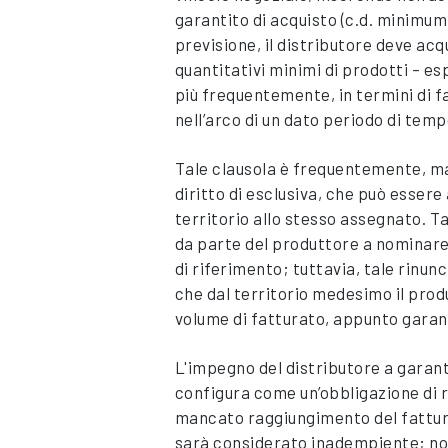
garantito di acquisto (c.d. minimu
previsione, il distributore deve ac
quantitativi minimi di prodotti – e
più frequentemente, in termini di f
nell’arco di un dato periodo di tem
Tale clausola è frequentemente, ma
diritto di esclusiva, che può essere 
territorio allo stesso assegnato. Ta
da parte del produttore a nominare a
di riferimento; tuttavia, tale rinun
che dal territorio medesimo il prod
volume di fatturato, appunto garant
L'impegno del distributore a garant
configura come un’obbligazione di r
mancato raggiungimento del fattura
sarà considerato inadempiente; non