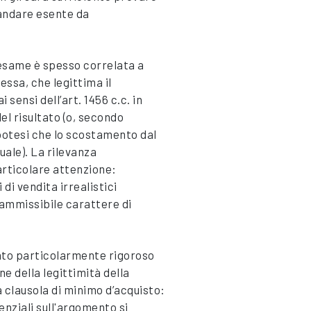
 andare esente da
n esame è spesso correlata a
essa, che legittima il
 sensi dell’art. 1456 c.c. in
l risultato (o, secondo
potesi che lo scostamento dal
ale). La rilevanza
articolare attenzione:
 di vendita irrealistici
nammissibile carattere di
nto particolarmente rigoroso
ne della legittimità della
a clausola di minimo d’acquisto:
enziali sull'argomento si