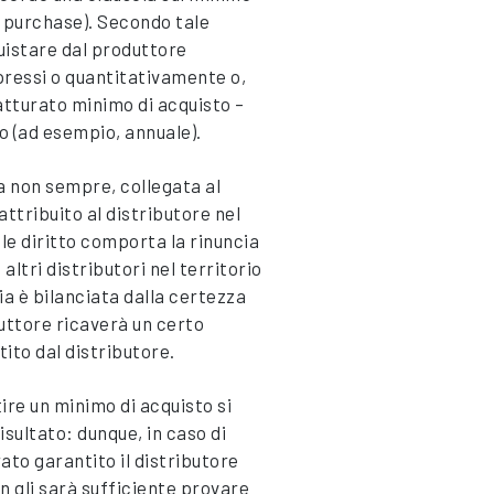
m purchase). Secondo tale
quistare dal produttore
spressi o quantitativamente o,
atturato minimo di acquisto –
po (ad esempio, annuale).
 non sempre, collegata al
attribuito al distributore nel
le diritto comporta la rinuncia
ltri distributori nel territorio
cia è bilanciata dalla certezza
uttore ricaverà un certo
ito dal distributore.
ire un minimo di acquisto si
isultato: dunque, in caso di
to garantito il distributore
 gli sarà sufficiente provare