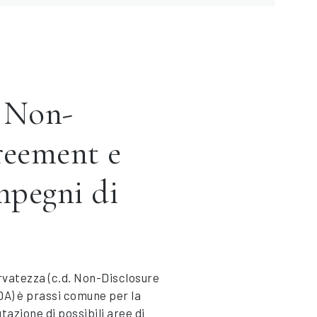
 Non-
reement e
mpegni di
ervatezza (c.d. Non-Disclosure
A) è prassi comune per la
tazione di possibili aree di