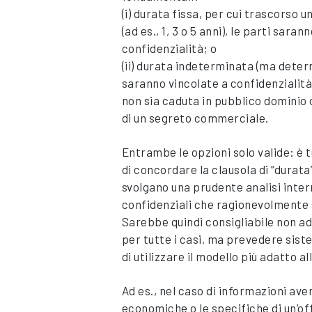
(i) durata fissa, per cui trascorso 
(ad es., 1, 3 o 5 anni), le parti sarann
confidenzialità; o
(ii) durata indeterminata (ma determ
saranno vincolate a confidenzialità
non sia caduta in pubblico dominio
di un segreto commerciale.
Entrambe le opzioni solo valide: è
di concordare la clausola di “durata
svolgano una prudente analisi inter
confidenziali che ragionevolmente 
Sarebbe quindi consigliabile non a
per tutte i casi, ma prevedere sist
di utilizzare il modello più adatto a
Ad es., nel caso di informazioni ave
economiche o le specifiche di un’o