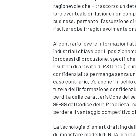
ragionevole che – trascorso un det
loro eventuale diffusione non comp
business; pertanto, l’assunzione d
risulterebbe irragionevolmente one
Al contrario, ove le informazioni a
industriali chiave per il posiziona
(processi di produzione, specifiche
risultati di attività di R&D etc.), è
confidenzialità permanga senza un
caso contrario, c’è anche il rischio
tutela dell’informazione confidenz
perdita delle caratteristiche del s
98-99 del Codice della Proprietà In
perdere il vantaggio competitivo c
La tecnologia di smart drafting d
di impostare modelli di NDA in grad