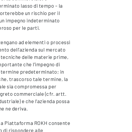
erminato lasso di tempo – la
orterebbe un rischio per il
i un impegno indeterminato
roso per le parti.
ttengano ad elementi o processi
mento dell’azienda sul mercato
 tecniche delle materie prime,
 importante che l’impegno di
 termine predeterminato; in
 che, trascorso tale termine, la
iale sia compromessa per
egreto commerciale (cfr. artt.
dustriale) e che l’azienda possa
he ne deriva.
ella Piattaforma ROKH consente
o di rispondere alle