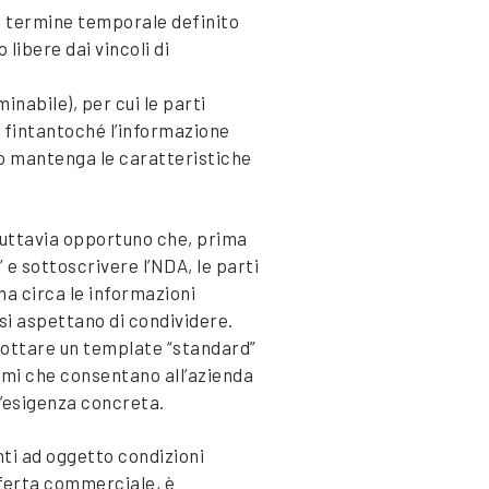
un termine temporale definito
o libere dai vincoli di
inabile), per cui le parti
 fintantoché l’informazione
 o mantenga le caratteristiche
 tuttavia opportuno che, prima
” e sottoscrivere l’NDA, le parti
na circa le informazioni
si aspettano di condividere.
dottare un template “standard”
emi che consentano all’azienda
ll’esigenza concreta.
nti ad oggetto condizioni
fferta commerciale, è